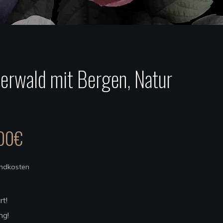
erwald mit Bergen, Natur
00
€
andkosten
rt!
ng!