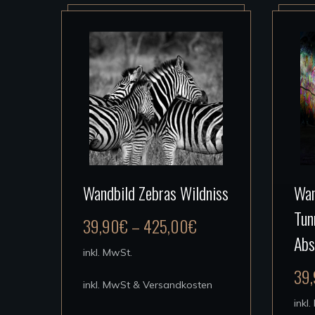
Dieses
Wandbild Zebras Wildniss
Wan
Produkt
Tun
weist
39,90
€
–
425,00
€
mehrere
Abs
inkl. MwSt.
Varianten
39
auf.
inkl. MwSt & Versandkosten
Die
inkl