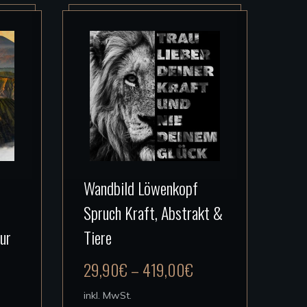
Dieses
Wandbild Löwenkopf
Produkt
Spruch Kraft, Abstrakt &
weist
mehrere
ur
Tiere
Varianten
29,90
€
–
419,00
€
auf.
Die
inkl. MwSt.