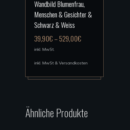
Wandbild Blumenfrau,
Produkt
Menschen & Gesichter &
weist
mehrere
Schwarz & Weiss
Varianten
39,90
€
–
529,00
€
auf.
Die
inkl. MwSt.
Optionen
inkl. MwSt & Versandkosten
können
auf
der
Produktseite
gewählt
Ähnliche Produkte
werden