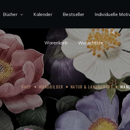
Bücher
Kalender
Warenkorb
Bestseller
Wunschliste
Individuelle Moti
Warenkorb
Wunschliste
SHOP
WANDBILDER
NATUR & LANDSCHAFT
WAND