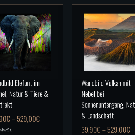
Dieses
Dieses
dbild Elefant im
Wandbild Vulkan mit
Produkt
Produkt
nel, Natur & Tiere &
Nebel bei
weist
weist
mehrere
mehrere
trakt
Sonnenuntergang, Nat
Varianten
Varianten
& Landschaft
,90
€
–
529,00
€
auf.
auf.
39,90
€
–
529,00
€
Die
Die
. MwSt.