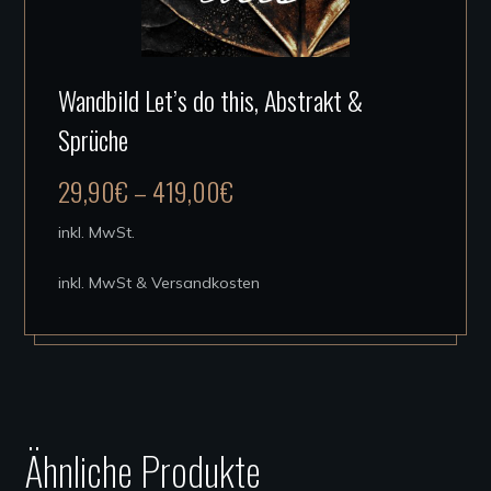
Dieses
Wandbild Let’s do this, Abstrakt &
Produkt
Sprüche
weist
mehrere
29,90
€
–
419,00
€
Varianten
auf.
inkl. MwSt.
Die
inkl. MwSt & Versandkosten
Optionen
können
auf
der
Produktseite
Ähnliche Produkte
gewählt