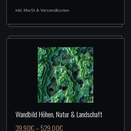
Die
inkl. MwSt & Versandkosten
Optionen
können
auf
der
Produktseite
gewählt
werden
Dieses
Wandbild Höhen, Natur & Landschaft
Produkt
weist
39,90
€
–
529,00
€