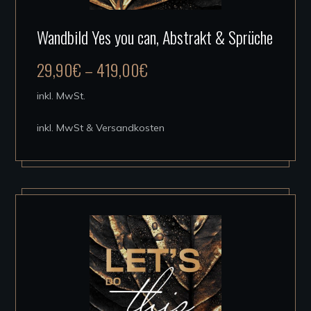
Dieses
Wandbild Yes you can, Abstrakt & Sprüche
Produkt
weist
29,90
€
–
419,00
€
mehrere
inkl. MwSt.
Varianten
auf.
inkl. MwSt & Versandkosten
Die
Optionen
können
auf
der
Produktseite
gewählt
werden