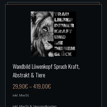
Dieses
Wandbild Löwenkopf Spruch Kraft,
Produkt
Abstrakt & Tiere
weist
mehrere
29,90
€
–
419,00
€
Varianten
auf.
inkl. MwSt.
Die
inkl. MwSt & Versandkosten