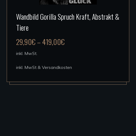
Dieses
Wandbild Gorilla Spruch Kraft, Abstrakt &
Produkt
Tiere
weist
mehrere
29,90
€
–
419,00
€
Varianten
auf.
inkl. MwSt.
Die
inkl. MwSt & Versandkosten
Optionen
können
auf
der
Produktseite
gewählt
werden