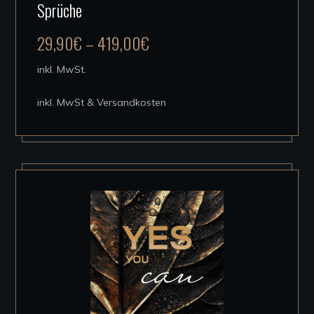
Sprüche
weist
mehrere
29,90
€
–
419,00
€
Varianten
auf.
inkl. MwSt.
Die
inkl. MwSt & Versandkosten
Optionen
können
auf
der
Produktseite
gewählt
werden