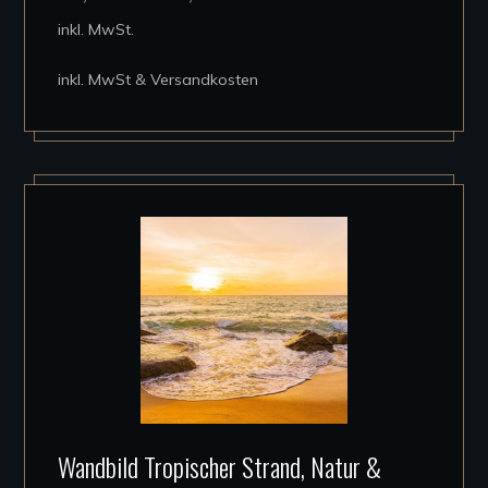
mehrere
inkl. MwSt.
Varianten
auf.
inkl. MwSt & Versandkosten
Die
Optionen
können
auf
der
Produktseite
gewählt
werden
Dieses
Wandbild Tropischer Strand, Natur &
Produkt