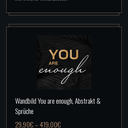
Optionen
können
auf
der
Produktseite
gewählt
werden
Dieses
Wandbild You are enough, Abstrakt &
Produkt
Sprüche
weist
mehrere
29,90
€
–
419,00
€
Varianten