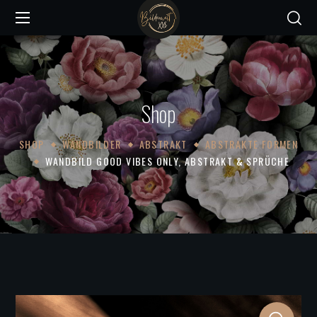
Shop
SHOP
WANDBILDER
ABSTRAKT
ABSTRAKTE FORMEN
WANDBILD GOOD VIBES ONLY, ABSTRAKT & SPRÜCHE