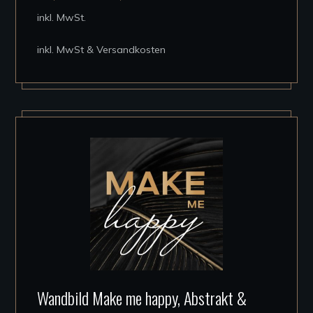
auf.
inkl. MwSt.
Die
inkl. MwSt & Versandkosten
Optionen
können
auf
der
Produktseite
gewählt
werden
Dieses
Wandbild Make me happy, Abstrakt &
Produkt