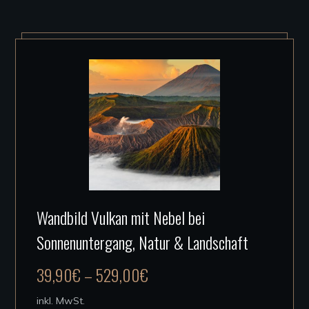
werden
Dieses
Wandbild Vulkan mit Nebel bei
Produkt
Sonnenuntergang, Natur & Landschaft
weist
mehrere
39,90
€
–
529,00
€
Varianten
auf.
inkl. MwSt.