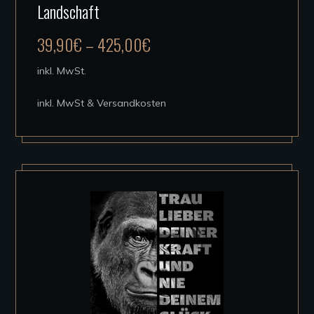
Landschaft
weist
mehrere
39,90
€
–
425,00
€
Varianten
auf.
inkl. MwSt.
Die
inkl. MwSt & Versandkosten
Optionen
können
auf
der
Produktseite
gewählt
werden