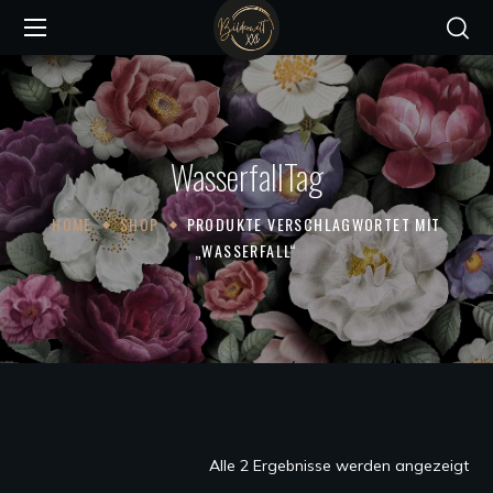
WasserfallTag
HOME
SHOP
PRODUKTE VERSCHLAGWORTET MIT
„WASSERFALL“
Na
Alle 2 Ergebnisse werden angezeigt