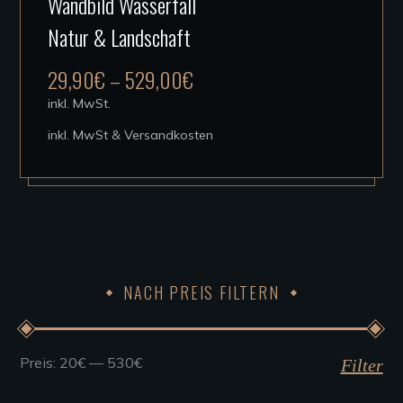
Wandbild Wasserfall
Produkt
Natur & Landschaft
weist
mehrere
29,90
€
–
529,00
€
Varianten
inkl. MwSt.
auf.
inkl. MwSt & Versandkosten
Die
Optionen
können
auf
der
Produktseite
NACH PREIS FILTERN
gewählt
werden
Preis:
20€
—
530€
Min.
Max.
Filter
Preis
Preis