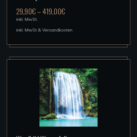
mehrere
29,90
€
–
419,00
€
Varianten
inkl. MwSt.
auf.
inkl. MwSt & Versandkosten
Die
Optionen
können
auf
der
Produktseite
gewählt
werden
Dieses