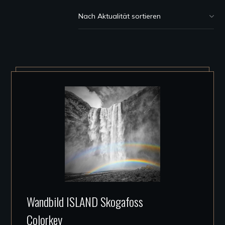
Akt
sor
Dieses
Wandbild ISLAND Skogafoss
Produkt
Colorkey
weist