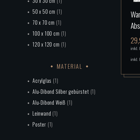
30 x 30 cm
(1)
50 x 50 cm
(1)
Wan
70 x 70 cm
(1)
Abs
100 x 100 cm
(1)
29
120 x 120 cm
(1)
inkl
inkl
MATERIAL
Acrylglas
(1)
Alu-Dibond Silber gebürstet
(1)
Alu-Dibond Weiß
(1)
Leinwand
(1)
Poster
(1)