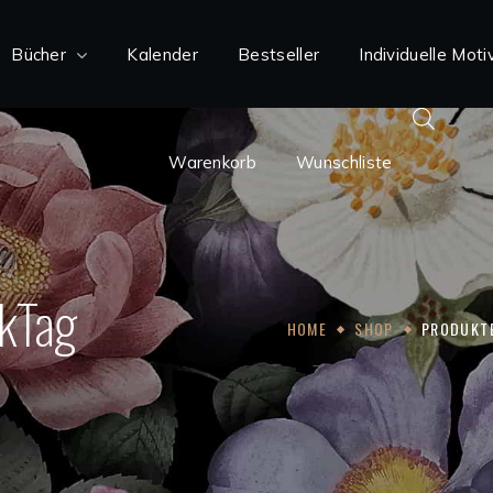
Bücher
Kalender
Warenkorb
Bestseller
Wunschliste
Individuelle Moti
Warenkorb
Wunschliste
ckTag
HOME
SHOP
PRODUKTE