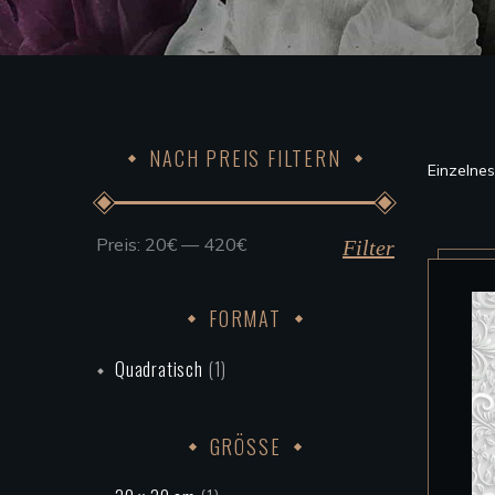
NACH PREIS FILTERN
Einzelne
Preis:
20€
—
420€
Min.
Max.
Filter
Preis
Preis
FORMAT
Quadratisch
(1)
GRÖSSE