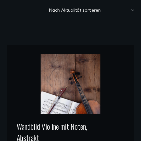
Dieses
Wandbild Violine mit Noten,
Produkt
Abstrakt
weist