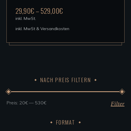
mehrere
29,90
€
–
529,00
€
Varianten
inkl. MwSt.
auf.
inkl. MwSt & Versandkosten
Die
Optionen
können
auf
der
Produktseite
NACH PREIS FILTERN
gewählt
werden
Preis:
20€
—
530€
Min.
Max.
Filter
Preis
Preis
FORMAT