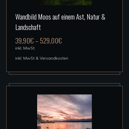
Dieses
Wandbild Moos auf einem Ast, Natur &
Produkt
Landschaft
weist
mehrere
39,90
€
–
529,00
€
Varianten
inkl. MwSt.
auf.
inkl. MwSt & Versandkosten
Die
Optionen
können
auf
der
Produktseite
gewählt
werden