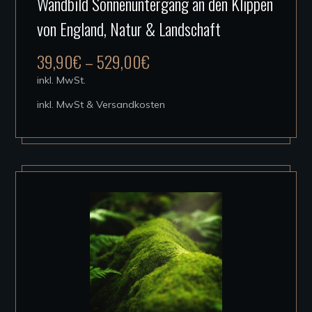
Wandbild Sonnenuntergang an den Klippen
Produkt
von England, Natur & Landschaft
weist
mehrere
39,90
€
–
529,00
€
Varianten
inkl. MwSt.
auf.
inkl. MwSt & Versandkosten
Die
Optionen
können
auf
der
Produktseite
gewählt
werden