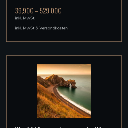
mehrere
39,90
€
–
529,00
€
Varianten
inkl. MwSt.
auf.
inkl. MwSt & Versandkosten
Die
Optionen
können
auf
der
Produktseite
gewählt
werden
Dieses