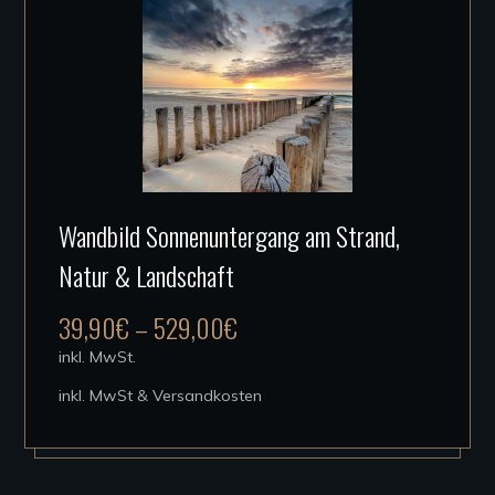
Produktseite
gewählt
werden
Dieses
Wandbild Sonnenuntergang am Strand,
Produkt
Natur & Landschaft
weist
mehrere
39,90
€
–
529,00
€
Varianten
inkl. MwSt.
auf.
inkl. MwSt & Versandkosten
Die
Optionen
können