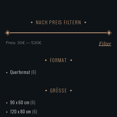
auf
der
Produktseite
NACH PREIS FILTERN
gewählt
werden
Preis:
30€
—
530€
Min.
Max.
Filter
Preis
Preis
FORMAT
Querformat
(6)
GRÖSSE
90 x 60 cm
(6)
120 x 80 cm
(6)