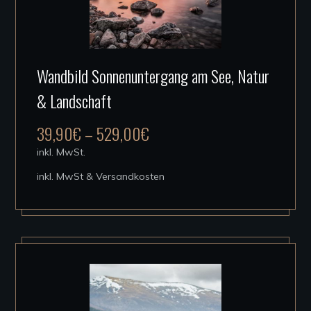
Dieses
Wandbild Sonnenuntergang am See, Natur
Produkt
& Landschaft
weist
mehrere
39,90
€
–
529,00
€
Varianten
inkl. MwSt.
auf.
inkl. MwSt & Versandkosten
Die
Optionen
können
auf
der
Produktseite
gewählt