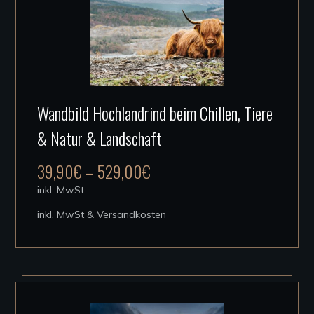
werden
Dieses
Wandbild Hochlandrind beim Chillen, Tiere
Produkt
& Natur & Landschaft
weist
mehrere
39,90
€
–
529,00
€
Varianten
inkl. MwSt.
auf.
inkl. MwSt & Versandkosten
Die
Optionen
können
auf
der