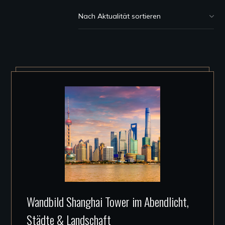
Akt
sor
Dieses
Wandbild Shanghai Tower im Abendlicht,
Produkt
Städte & Landschaft
weist