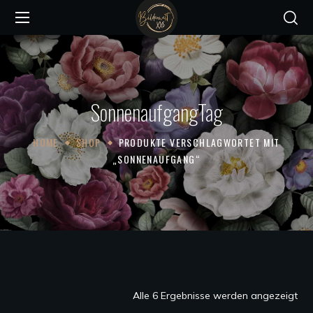
SonnenaufgangTag
HOME
SHOP
PRODUKTE VERSCHLAGWORTET MIT
„SONNENAUFGANG“
Na
Alle 6 Ergebnisse werden angezeigt