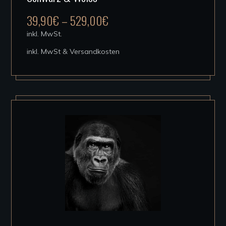
mehrere
39,90
€
–
529,00
€
Varianten
inkl. MwSt.
auf.
inkl. MwSt & Versandkosten
Die
Optionen
können
auf
der
Produktseite
gewählt
werden
Dieses