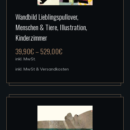
Dieses
Wandbild Lieblingspullover,
Produkt
Menschen & Tiere, Illustration,
weist
mehrere
Kinderzimmer
Varianten
39,90
€
–
529,00
€
auf.
inkl. MwSt.
Die
inkl. MwSt & Versandkosten
Optionen
können
auf
der
Produktseite
gewählt
werden