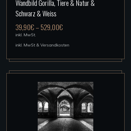
Wandbild Gorilla, Tiere & Natur &
Produkt
Schwarz & Weiss
weist
mehrere
39,90
€
–
529,00
€
Varianten
inkl. MwSt.
auf.
inkl. MwSt & Versandkosten
Die
Optionen
können
auf
der
Produktseite
gewählt
werden