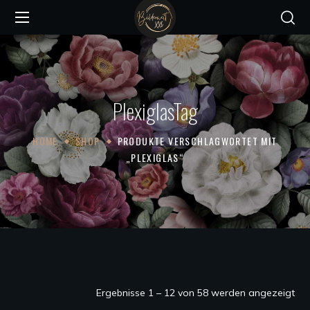
PlexiglasTag
HOME
SHOP
PRODUKTE VERSCHLAGWORTET MIT
„PLEXIGLAS“
Na
Ergebnisse 1 – 12 von 58 werden angezeigt