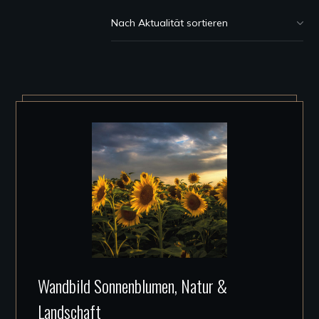
Akt
sor
Dieses
Wandbild Sonnenblumen, Natur &
Produkt
Landschaft
weist