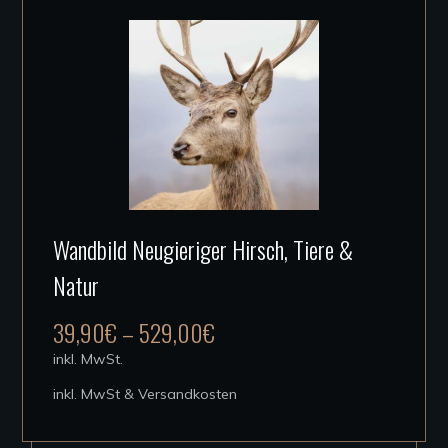
der
Produktseite
gewählt
werden
Dieses
Wandbild Neugieriger Hirsch, Tiere &
Produkt
Natur
weist
mehrere
39,90
€
–
529,00
€
Varianten
inkl. MwSt.
auf.
inkl. MwSt & Versandkosten
Die
Optionen