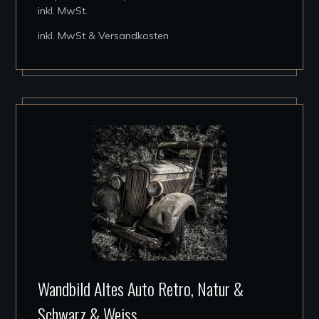
inkl. MwSt.
auf.
inkl. MwSt & Versandkosten
Die
Optionen
können
auf
der
Produktseite
gewählt
werden
Dieses
Wandbild Altes Auto Retro, Natur &
Produkt
Schwarz & Weiss
weist