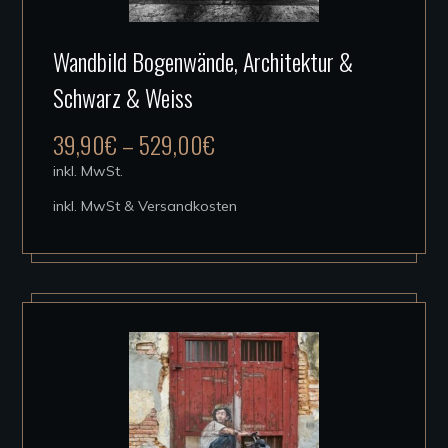
Dieses
Wandbild Bogenwände, Architektur &
Produkt
Schwarz & Weiss
weist
mehrere
39,90
€
–
529,00
€
Varianten
inkl. MwSt.
auf.
inkl. MwSt & Versandkosten
Die
Optionen
können
auf
der
Produktseite
gewählt
werden