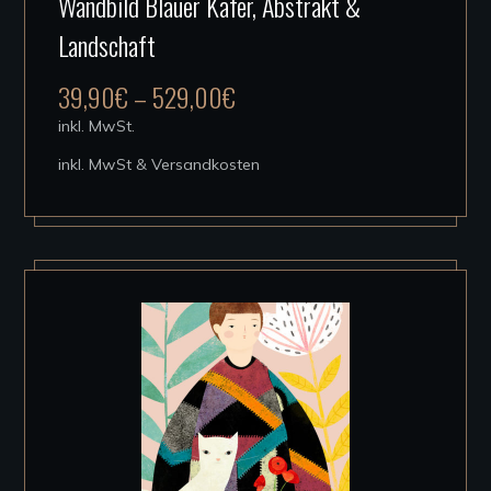
Wandbild Blauer Käfer, Abstrakt &
Produkt
Landschaft
weist
mehrere
39,90
€
–
529,00
€
Varianten
inkl. MwSt.
auf.
inkl. MwSt & Versandkosten
Die
Optionen
können
auf
der
Produktseite
gewählt
werden