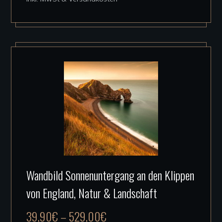
Die
Optionen
können
auf
der
Produktseite
gewählt
werden
Dieses
Wandbild Sonnenuntergang an den Klippen
Produkt
von England, Natur & Landschaft
weist
mehrere
39,90
€
–
529,00
€
Varianten