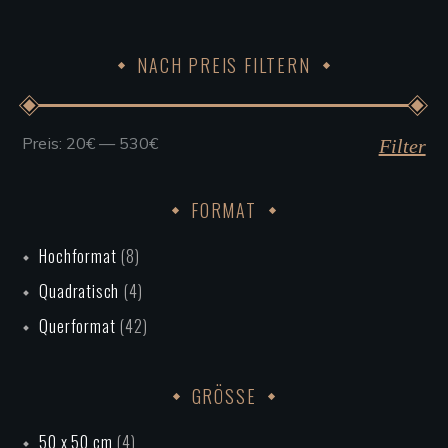
werden
NACH PREIS FILTERN
Preis:
20€
—
530€
Min.
Max.
Filter
Preis
Preis
FORMAT
Hochformat
(8)
Quadratisch
(4)
Querformat
(42)
GRÖSSE
50 x 50 cm
(4)