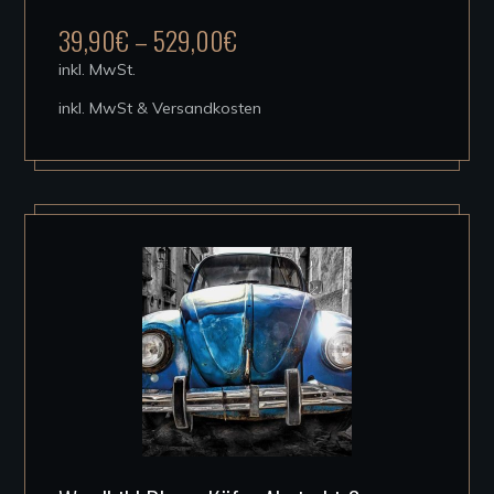
mehrere
39,90
€
–
529,00
€
Varianten
inkl. MwSt.
auf.
inkl. MwSt & Versandkosten
Die
Optionen
können
auf
der
Produktseite
gewählt
werden
Dieses