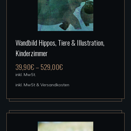
Dieses
Wandbild Hippos, Tiere & Illustration,
Produkt
Kinderzimmer
weist
mehrere
39,90
€
–
529,00
€
Varianten
inkl. MwSt.
auf.
inkl. MwSt & Versandkosten
Die
Optionen
können
auf
der
Produktseite