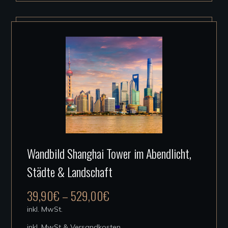
können
auf
der
Produktseite
gewählt
werden
Dieses
Wandbild Shanghai Tower im Abendlicht,
Produkt
Städte & Landschaft
weist
mehrere
39,90
€
–
529,00
€
Varianten
inkl. MwSt.
auf.
inkl. MwSt & Versandkosten