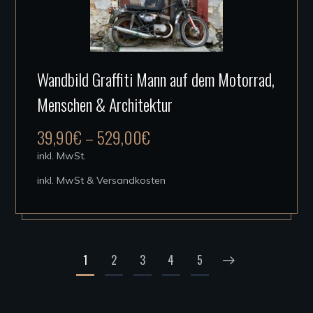
Dieses
Wandbild Graffiti Mann auf dem Motorrad,
Produkt
Menschen & Architektur
weist
mehrere
39,90
€
–
529,00
€
Varianten
inkl. MwSt.
auf.
inkl. MwSt & Versandkosten
Die
Optionen
können
auf
1
2
3
4
5
der
Produktseite
gewählt