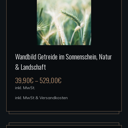
gewählt
werden
Dieses
Wandbild Getreide im Sonnenschein, Natur
Produkt
& Landschaft
weist
mehrere
39,90
€
–
529,00
€
Varianten
inkl. MwSt.
auf.
inkl. MwSt & Versandkosten
Die
Optionen
können
auf