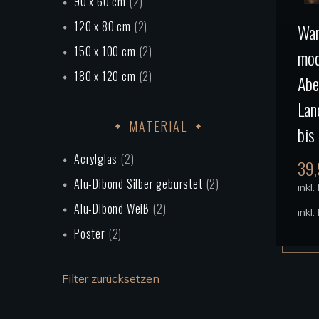
90 x 60 cm
(2)
120 x 80 cm
(2)
Wan
150 x 100 cm
(2)
mod
180 x 120 cm
(2)
Abe
Lan
MATERIAL
bis
Acrylglas
(2)
39
Alu-Dibond Silber gebürstet
(2)
inkl
Alu-Dibond Weiß
(2)
inkl
Poster
(2)
Filter zurücksetzen