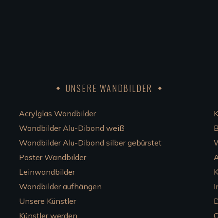
UNSERE WANDBILDER
Acrylglas Wandbilder
K
Wandbilder Alu-Dibond weiß
B
Wandbilder Alu-Dibond silber gebürstet
W
Poster Wandbilder
Leinwandbilder
K
Wandbilder aufhängen
I
Unsere Künstler
D
Künstler werden
C