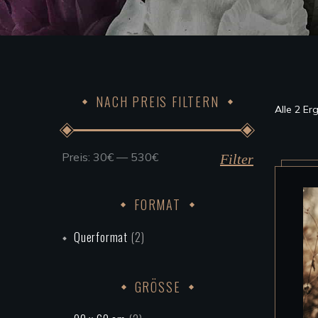
NACH PREIS FILTERN
Alle 2 E
Preis:
30€
—
530€
Min.
Max.
Filter
Preis
Preis
FORMAT
Querformat
(2)
GRÖSSE