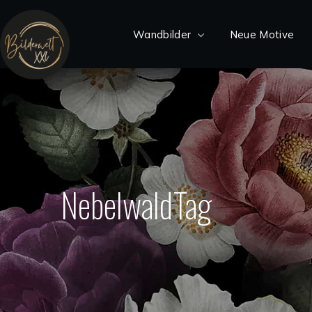
Wandbilder
Neue Motive
NebelwaldTag