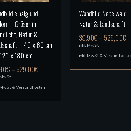
Dieses
Dieses
dbild einzig und
Wandbild Nebelwald,
Produkt
Produkt
ern – Gräser im
Natur & Landschaft
weist
weist
mehrere
mehrere
ndlicht, Natur &
39,90
€
–
529,00
€
Varianten
Varianten
dschaft – 40 x 60 cm
inkl. MwSt.
auf.
auf.
 120 x 180 cm
inkl. MwSt & Versandkoste
Die
Die
Optionen
Optionen
,90
€
–
529,00
€
können
können
. MwSt.
auf
auf
. MwSt & Versandkosten
der
der
Produktseite
Produktse
gewählt
gewählt
werden
werden