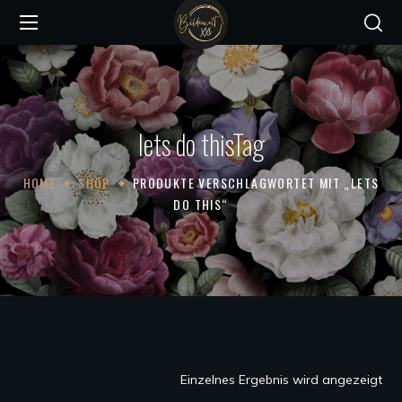
lets do thisTag
HOME
SHOP
PRODUKTE VERSCHLAGWORTET MIT „LETS
DO THIS“
Einzelnes Ergebnis wird angezeigt