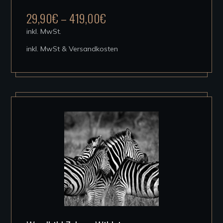
mehrere
29,90
€
–
419,00
€
Varianten
inkl. MwSt.
auf.
inkl. MwSt & Versandkosten
Die
Optionen
können
auf
der
Produktseite
gewählt
werden
Dieses