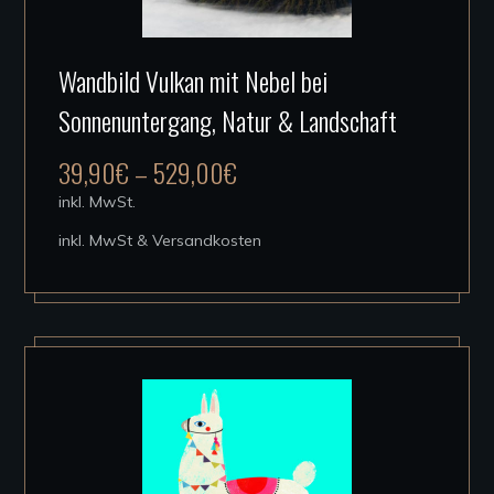
Dieses
Wandbild Vulkan mit Nebel bei
Produkt
Sonnenuntergang, Natur & Landschaft
weist
mehrere
39,90
€
–
529,00
€
Varianten
inkl. MwSt.
auf.
inkl. MwSt & Versandkosten
Die
Optionen
können
auf
der
Produktseite
gewählt
werden