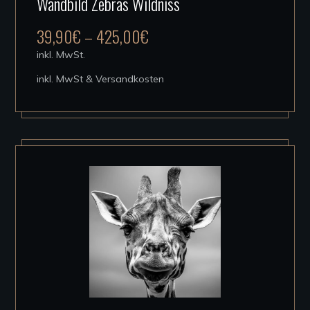
Wandbild Zebras Wildniss
Produkt
weist
39,90
€
–
425,00
€
mehrere
inkl. MwSt.
Varianten
inkl. MwSt & Versandkosten
auf.
Die
Optionen
können
auf
der
Produktseite
gewählt
werden
Dieses