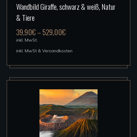
Wandbild Giraffe, schwarz & weiß, Natur
Produkt
& Tiere
weist
mehrere
39,90
€
–
529,00
€
Varianten
inkl. MwSt.
auf.
inkl. MwSt & Versandkosten
Die
Optionen
können
auf
der
Produktseite
gewählt
werden