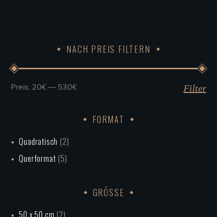
auf
der
Produktseite
NACH PREIS FILTERN
gewählt
werden
Preis:
20€
—
530€
Min.
Max.
Filter
Preis
Preis
FORMAT
Quadratisch
(2)
Querformat
(5)
GRÖSSE
50 x 50 cm
(2)