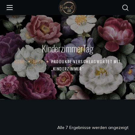
KinderzimmerTag
HOME
SHOP
PRODUKTE VERSCHLAGWORTET MIT
„KINDERZIMMER“
Na
Alle 7 Ergebnisse werden angezeigt