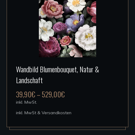
der
Produktseite
gewählt
werden
Dieses
Wandbild Blumenbouquet, Natur &
Produkt
Landschaft
weist
mehrere
39,90
€
–
529,00
€
Varianten
inkl. MwSt.
auf.
inkl. MwSt & Versandkosten
Die
Optionen
können