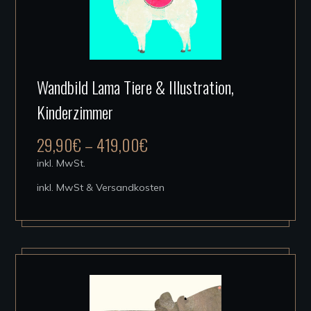
Dieses
Wandbild Lama Tiere & Illustration,
Produkt
Kinderzimmer
weist
mehrere
29,90
€
–
419,00
€
Varianten
inkl. MwSt.
auf.
inkl. MwSt & Versandkosten
Die
Optionen
können
auf
der
Produktseite