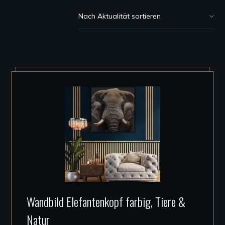
Akt
sor
Dieses
Wandbild Elefantenkopf farbig, Tiere &
Produkt
Natur
weist