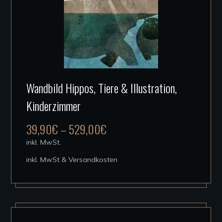
gewählt
werden
Dieses
Wandbild Hippos, Tiere & Illustration,
Produkt
Kinderzimmer
weist
mehrere
39,90
€
–
529,00
€
Varianten
inkl. MwSt.
auf.
inkl. MwSt & Versandkosten
Die
Optionen
können
auf