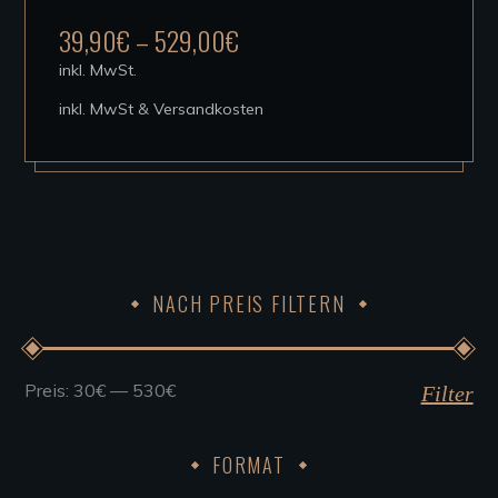
mehrere
39,90
€
–
529,00
€
Varianten
inkl. MwSt.
auf.
inkl. MwSt & Versandkosten
Die
Optionen
können
auf
der
Produktseite
NACH PREIS FILTERN
gewählt
werden
Preis:
30€
—
530€
Min.
Max.
Filter
Preis
Preis
FORMAT