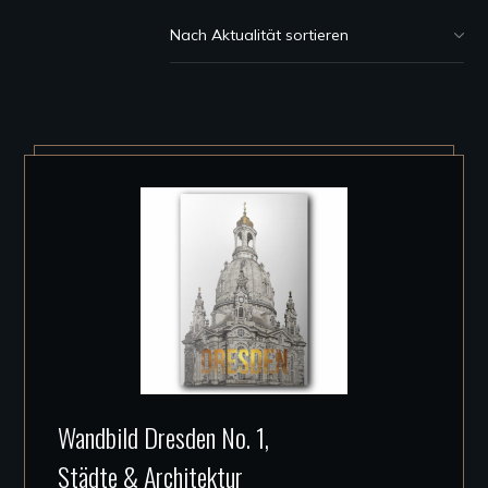
Dieses
Wandbild Dresden No. 1,
Produkt
Städte & Architektur
weist