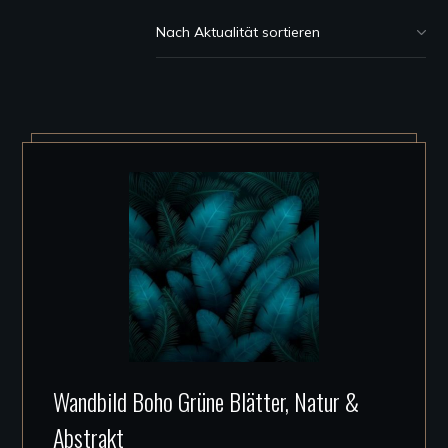
Dieses
Wandbild Boho Grüne Blätter, Natur &
Produkt
Abstrakt
weist