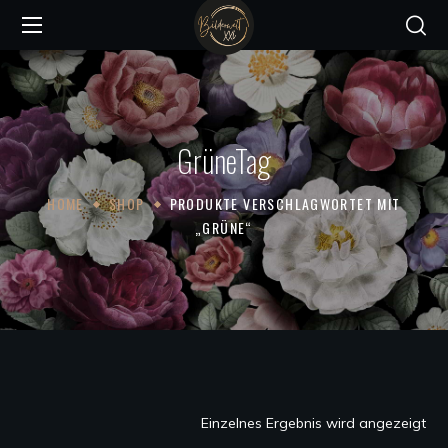
GrüneTag
HOME
SHOP
PRODUKTE VERSCHLAGWORTET MIT
„GRÜNE“
Einzelnes Ergebnis wird angezeigt