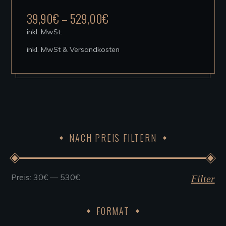
mehrere
39,90
€
–
529,00
€
Varianten
inkl. MwSt.
auf.
inkl. MwSt & Versandkosten
Die
Optionen
können
auf
der
Produktseite
NACH PREIS FILTERN
gewählt
werden
Preis:
30€
—
530€
Min.
Max.
Filter
Preis
Preis
FORMAT