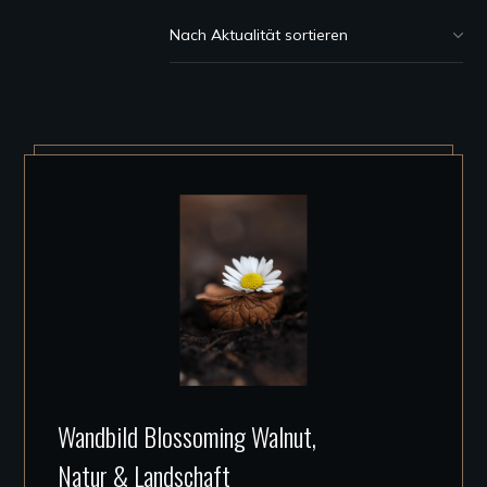
Akt
sor
Dieses
Wandbild Blossoming Walnut,
Produkt
Natur & Landschaft
weist