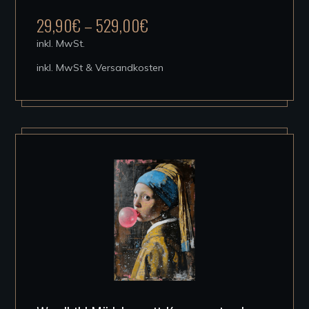
mehrere
29,90
€
–
529,00
€
Varianten
inkl. MwSt.
auf.
inkl. MwSt & Versandkosten
Die
Optionen
können
auf
der
Produktseite
gewählt
werden
Dieses