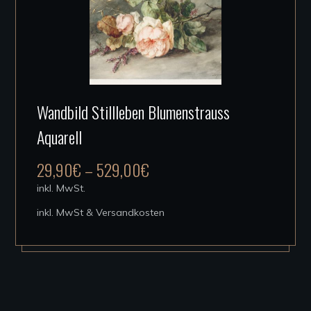
werden
Dieses
Wandbild Stillleben Blumenstrauss
Produkt
Aquarell
weist
mehrere
29,90
€
–
529,00
€
Varianten
inkl. MwSt.
auf.
inkl. MwSt & Versandkosten
Die
Optionen
können
auf
der