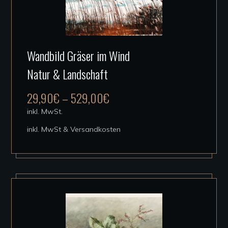
Dieses
Wandbild Gräser im Wind
Produkt
Natur & Landschaft
weist
mehrere
29,90
€
–
529,00
€
Varianten
inkl. MwSt.
auf.
inkl. MwSt & Versandkosten
Die
Optionen
können
auf
der
Produktseite
gewählt