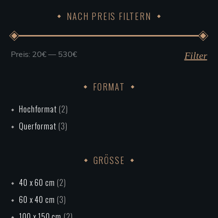
Produktseite
NACH PREIS FILTERN
gewählt
werden
Preis:
20€
—
530€
Min.
Max.
Filter
Preis
Preis
FORMAT
Hochformat
(2)
Querformat
(3)
GRÖSSE
40 x 60 cm
(2)
60 x 40 cm
(3)
100 x 150 cm
(2)