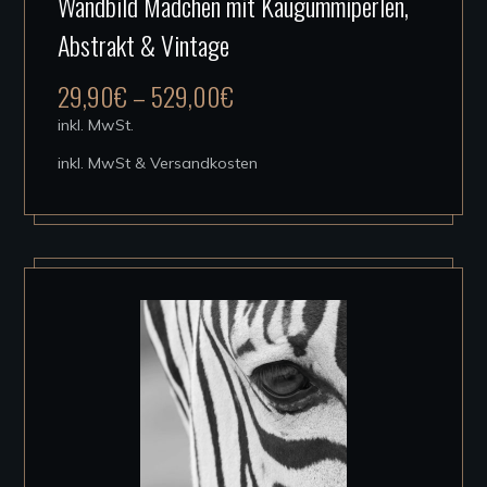
Wandbild Mädchen mit Kaugummiperlen,
Produkt
Abstrakt & Vintage
weist
mehrere
29,90
€
–
529,00
€
Varianten
inkl. MwSt.
auf.
inkl. MwSt & Versandkosten
Die
Optionen
können
auf
der
Produktseite
gewählt
werden