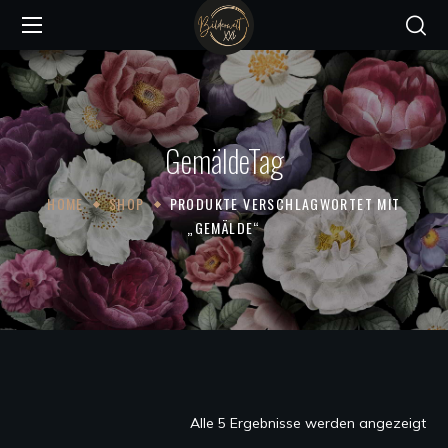
GemäldeTag
HOME
SHOP
PRODUKTE VERSCHLAGWORTET MIT
„GEMÄLDE“
Na
Alle 5 Ergebnisse werden angezeigt