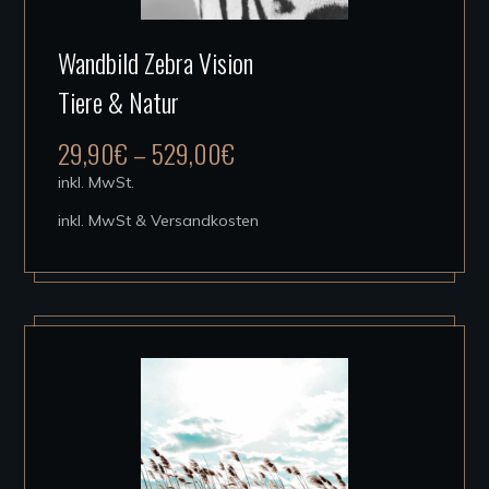
Dieses
Wandbild Zebra Vision
Produkt
Tiere & Natur
weist
mehrere
29,90
€
–
529,00
€
Varianten
inkl. MwSt.
auf.
inkl. MwSt & Versandkosten
Die
Optionen
können
auf
der
Produktseite
gewählt
werden