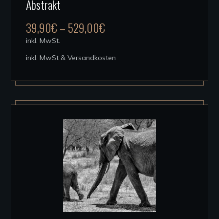
Abstrakt
weist
mehrere
39,90
€
–
529,00
€
Varianten
inkl. MwSt.
auf.
inkl. MwSt & Versandkosten
Die
Optionen
können
auf
der
Produktseite
gewählt
werden
Dieses