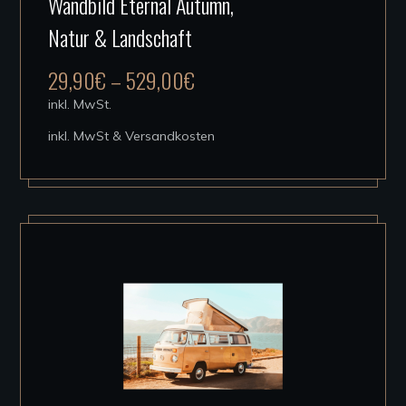
Wandbild Eternal Autumn,
Produkt
Natur & Landschaft
weist
mehrere
29,90
€
–
529,00
€
Varianten
inkl. MwSt.
auf.
inkl. MwSt & Versandkosten
Die
Optionen
können
auf
der
Produktseite
gewählt
werden