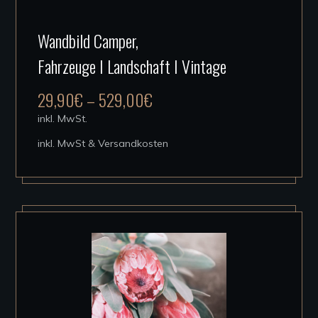
Dieses
Wandbild Camper,
Produkt
Fahrzeuge I Landschaft I Vintage
weist
mehrere
29,90
€
–
529,00
€
Varianten
inkl. MwSt.
auf.
inkl. MwSt & Versandkosten
Die
Optionen
können
auf
der
Produktseite
gewählt
werden