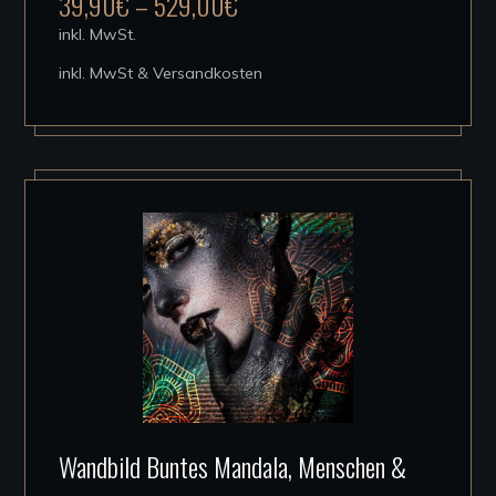
39,90
€
–
529,00
€
Varianten
inkl. MwSt.
auf.
inkl. MwSt & Versandkosten
Die
Optionen
können
auf
der
Produktseite
gewählt
werden
Dieses
Wandbild Buntes Mandala, Menschen &
Produkt