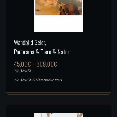
werden
Dieses
Wandbild Geier,
Produkt
Panorama & Tiere & Natur
weist
mehrere
45,00
€
–
309,00
€
Varianten
inkl. MwSt.
auf.
inkl. MwSt & Versandkosten
Die
Optionen
können
auf
der