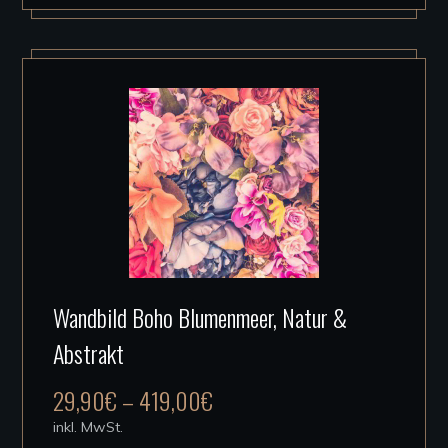
können
auf
der
Produktseite
gewählt
werden
Dieses
Wandbild Boho Blumenmeer, Natur &
Produkt
Abstrakt
weist
mehrere
29,90
€
–
419,00
€
Varianten
inkl. MwSt.
auf.