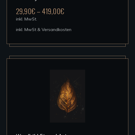
mehrere
29,90
€
–
419,00
€
Varianten
inkl. MwSt.
auf.
inkl. MwSt & Versandkosten
Die
Optionen
können
auf
der
Produktseite
gewählt
werden
Dieses