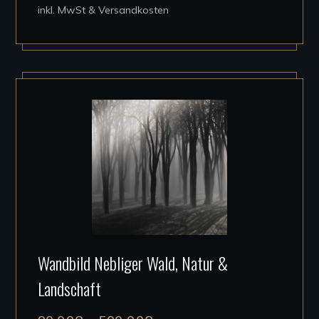
inkl. MwSt & Versandkosten
Die
Optionen
können
auf
der
Produktseite
gewählt
werden
Dieses
Wandbild Nebliger Wald, Natur &
Produkt
Landschaft
weist
mehrere