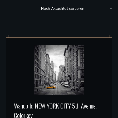
Akt
sor
Dieses
Wandbild NEW YORK CITY 5th Avenue,
Produkt
Colorkey
weist