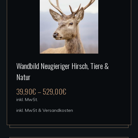
Produktseite
gewählt
werden
Dieses
Wandbild Neugieriger Hirsch, Tiere &
Produkt
Natur
weist
mehrere
39,90
€
–
529,00
€
Varianten
inkl. MwSt.
auf.
inkl. MwSt & Versandkosten
Die
Optionen
können