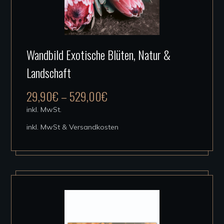
Dieses
Wandbild Exotische Blüten, Natur &
Produkt
Landschaft
weist
mehrere
29,90
€
–
529,00
€
Varianten
inkl. MwSt.
auf.
inkl. MwSt & Versandkosten
Die
Optionen
können
auf
der
Produktseite
gewählt