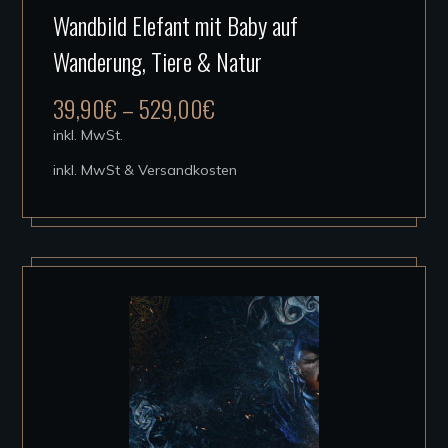
Wandbild Elefant mit Baby auf
Produkt
Wanderung, Tiere & Natur
weist
mehrere
39,90
€
–
529,00
€
Varianten
inkl. MwSt.
auf.
inkl. MwSt & Versandkosten
Die
Optionen
können
auf
der
Produktseite
gewählt
werden