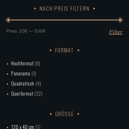
NACH PREIS FILTERN
Preis:
20€
—
530€
Min.
Max.
Filter
Preis
Preis
FORMAT
Hochformat
(8)
Panorama
(1)
Quadratisch
(4)
Querformat
(32)
GRÖSSE
120 x 40 cm
(1)