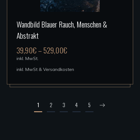
Dieses
Wandbild Blauer Rauch, Menschen &
Produkt
Abstrakt
weist
mehrere
39,90
€
–
529,00
€
Varianten
inkl. MwSt.
auf.
inkl. MwSt & Versandkosten
Die
Optionen
können
auf
1
2
3
4
5
der
Produktseite
gewählt
werden