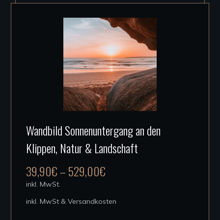
auf
der
Produktseite
gewählt
werden
Dieses
Wandbild Sonnenuntergang an den
Produkt
Klippen, Natur & Landschaft
weist
mehrere
39,90
€
–
529,00
€
Varianten
inkl. MwSt.
auf.
inkl. MwSt & Versandkosten
Die
Optionen