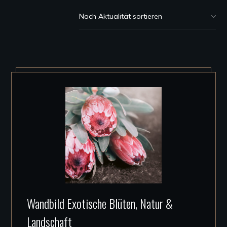
Dieses
Wandbild Exotische Blüten, Natur &
Produkt
Landschaft
weist