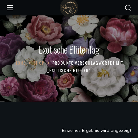
Exotische BlütenTag
HOME
SHOP
PRODUKTE VERSCHLAGWORTET MIT
„EXOTISCHE BLÜTEN“
Einzelnes Ergebnis wird angezeigt