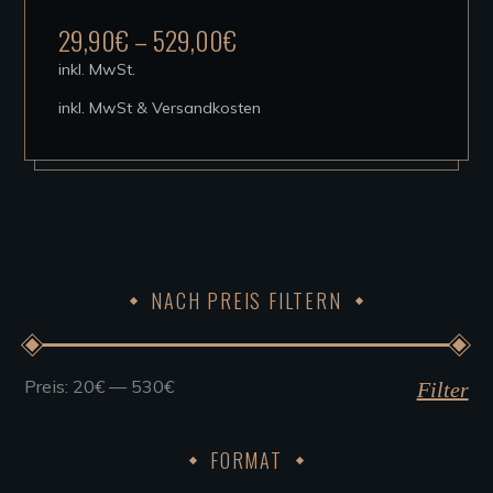
mehrere
29,90
€
–
529,00
€
Varianten
inkl. MwSt.
auf.
inkl. MwSt & Versandkosten
Die
Optionen
können
auf
der
Produktseite
NACH PREIS FILTERN
gewählt
werden
Preis:
20€
—
530€
Min.
Max.
Filter
Preis
Preis
FORMAT