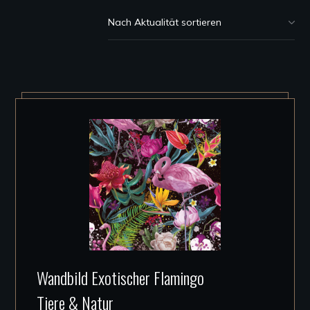
Dieses
Wandbild Exotischer Flamingo
Produkt
Tiere & Natur
weist