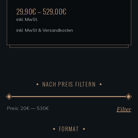
mehrere
29,90
€
–
529,00
€
Varianten
inkl. MwSt.
auf.
inkl. MwSt & Versandkosten
Die
Optionen
können
auf
der
Produktseite
NACH PREIS FILTERN
gewählt
werden
Preis:
20€
—
530€
Min.
Max.
Filter
Preis
Preis
FORMAT