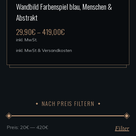
Wandbild Farbenspiel blau, Menschen &
Produkt
Abstrakt
weist
mehrere
29,90
€
–
419,00
€
Varianten
inkl. MwSt.
auf.
inkl. MwSt & Versandkosten
Die
Optionen
können
auf
der
Produktseite
NACH PREIS FILTERN
gewählt
werden
Preis:
20€
—
420€
Min.
Max.
Filter
Preis
Preis