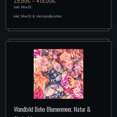
29,90
€
–
419,00
€
mehrere
inkl. MwSt.
Varianten
inkl. MwSt & Versandkosten
auf.
Die
Optionen
können
auf
der
Produktseite
gewählt
werden
Dieses
Wandbild Boho Blumenmeer, Natur &
Produkt