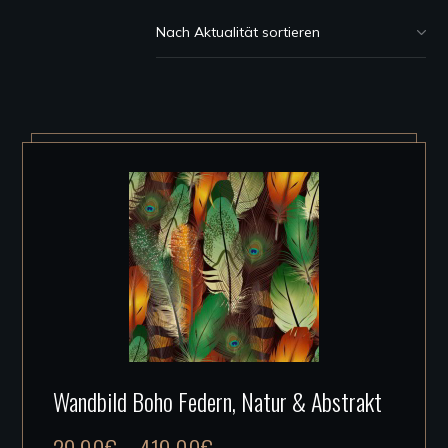
Akt
sor
Dieses
Wandbild Boho Federn, Natur & Abstrakt
Produkt
weist