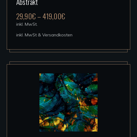
Abstrakt
weist
mehrere
29,90
€
–
419,00
€
Varianten
inkl. MwSt.
auf.
inkl. MwSt & Versandkosten
Die
Optionen
können
auf
der
Produktseite
gewählt
werden
Dieses