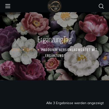
ErgänzungTag
HOME
SHOP
PRODUKTE VERSCHLAGWORTET MIT
„ERGÄNZUNG“
Na
Alle 3 Ergebnisse werden angezeigt